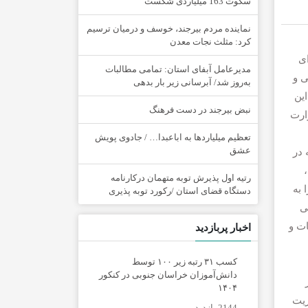
سکوت 163 میلیاردی شکست
نماینده مردم بیرجند، خوسف و درمیان ترسیم
کرد: مثلث نجات معدن
ای
مدیرعامل آبفای استان: تمامی مطالبات
ی و
به‌روز شد/ آبرسانی زیر بار بدهی
ین
نبض بیرجند در دست فرهنگ
زارت
تعظیم میلیاردها به اباعبدا… / جادوی پویش
عشق
 در
رتیه اول پذیرش توبه متهمان درکارنامه
 به
دستگاه قضای استان /رکورد توبه پذیری
ی
ات و
اخبار پربازدید
کسب ۳۱ رتبه زیر ۱۰۰ توسط
دانش‌آموزان خراسان جنوبی در کنکور
۱۴۰۴
ریت
2144 بازدید