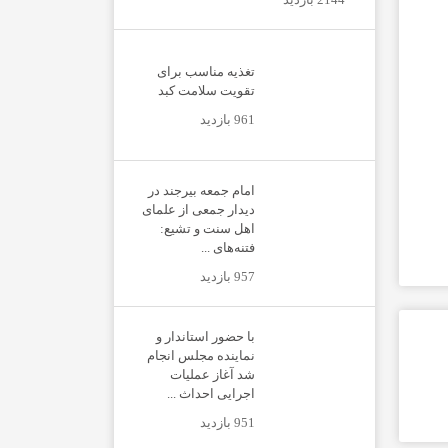
تغذیه مناسب برای
تقویت سلامت کبد
961 بازدید
امام جمعه بیرجند در
دیدار جمعی از علمای
اهل سنت و تشیع:
فتنه‌های ...
957 بازدید
با حضور استاندار و
نماینده مجلس انجام
شد آغاز عملیات
اجرایی احداث ...
951 بازدید