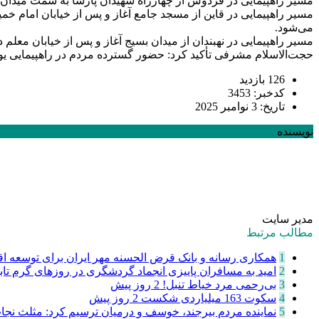
مسیر راهپیمایی در فردوس از چهارراه شهیدان پارسا به سمت میدان غدیر تع
می‌شود.
مسیر راهپیمایی در نهبندان از میدان بسیج آغاز و پس از خیابان معلم در صحن ف
حجت‌الاسلام مشرفی تأکید کرد: حضور گسترده مردم در راهپیمایی یوم‌ا… ۱۳ آبان نماد حق‌طلبی، ظلم‌ستیزی و نمایش وحدت ملت ایران در برابر استکبار
126 بازدید
کدخبر: 3453
تاریخ: 3 نوامبر 2025
نویسنده
مدیر سایت
مطالب مرتبط
1
همکاری رسانه و بانک قرض الحسنه مهر ایران برای توسعه اقت
2
امید به مسافران پاییزی انجماد گردشگری در روزهای گرم تا
3
‌بی‌رحمی مرد خیاط تنبل!
2 روز پیش
4
سکوت 163 میلیاردی شکست
2 روز پیش
5
نماینده مردم بیرجند، خوسف و درمیان ترسیم کرد: مثلث نج