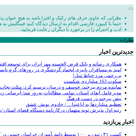
نظراتی که حاوی حرف های رکیک و افترا باشد به هیچ عنوان پذی
حتما با کیبورد فارسی اقدام به ارسال دیدگاه کنید فینگلیش به ه
ادب و احترام را در برخورد با دیگران رعایت فرمایید.
نظرات
جدیدترین اخبار
همکاری رسانه و بانک قرض الحسنه مهر ایران برای توسعه اقتصا
امید به مسافران پاییزی انجماد گردشگری در روزهای گرم تابس
‌بی‌رحمی مرد خیاط تنبل!
سکوت 163 میلیاردی شکست
نماینده مردم بیرجند، خوسف و درمیان ترسیم کرد: مثلث نجات
مدیرعامل آبفای استان: تمامی مطالبات به‌روز شد/ آبرسانی زیر
نبض بیرجند در دست فرهنگ
تعظیم میلیاردها به اباعبدا… / جادوی پویش عشق
رتیه اول پذیرش توبه متهمان درکارنامه دستگاه قضای استان /ر
اخبار پربازدید
کسب ۳۱ رتبه زیر ۱۰۰ توسط دانش‌آموزان خراسان جنوبی در کنکور ۱۴۰۴