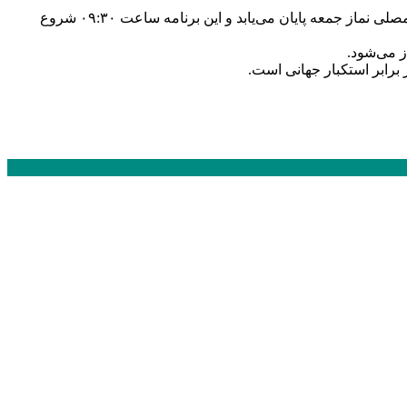
مسیر راهپیمایی در قاین از مسجد جامع آغاز و پس از خیابان امام خمینی(ره)، خیابان امام رضا(ع)، خیابان شهید رجایی و میدان طالقانی در مصلی نماز جمعه پایان می‌یابد و این برنامه ساعت ۰۹:۳۰ شروع