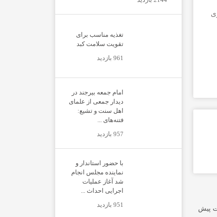
رداری
تغذیه مناسب برای
تقویت سلامت کبد
961 بازدید
امام جمعه بیرجند در
دیدار جمعی از علمای
اهل سنت و تشیع:
فتنه‌های ...
957 بازدید
با حضور استاندار و
نماینده مجلس انجام
شد آغاز عملیات
اجرایی احداث ...
951 بازدید