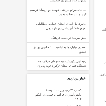
سکوت 163 میلیاردی شکست
نماینده مردم بیرجند، خوسف و درمیان ترسیم
کرد: مثلث نجات معدن
مدیرعامل آبفای استان: تمامی مطالبات
به‌روز شد/ آبرسانی زیر بار بدهی
لت
نبض بیرجند در دست فرهنگ
تعظیم میلیاردها به اباعبدا… / جادوی پویش
عشق
رتیه اول پذیرش توبه متهمان درکارنامه
۲. همت اعتبار
دستگاه قضای استان /رکورد توبه پذیری
مامی
اخبار پربازدید
کسب ۳۱ رتبه زیر ۱۰۰ توسط
دانش‌آموزان خراسان جنوبی در کنکور
۱۴۰۴
ل
2144 بازدید