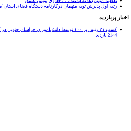
تعظیم میلیاردها به اباعبدا… / جادوی پویش عشق
رتیه اول پذیرش توبه متهمان درکارنامه دستگاه قضای استان /ر
اخبار پربازدید
کسب ۳۱ رتبه زیر ۱۰۰ توسط دانش‌آموزان خراسان جنوبی در کنکور ۱۴۰۴
2144 بازدید