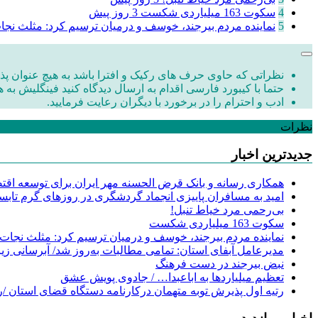
4
سکوت 163 میلیاردی شکست
3 روز پیش
5
نماینده مردم بیرجند، خوسف و درمیان ترسیم کرد: مثلث نج
نظراتی که حاوی حرف های رکیک و افترا باشد به هیچ عنوان پذی
حتما با کیبورد فارسی اقدام به ارسال دیدگاه کنید فینگلیش به ه
ادب و احترام را در برخورد با دیگران رعایت فرمایید.
نظرات
جدیدترین اخبار
همکاری رسانه و بانک قرض الحسنه مهر ایران برای توسعه اقتصا
امید به مسافران پاییزی انجماد گردشگری در روزهای گرم تابس
‌بی‌رحمی مرد خیاط تنبل!
سکوت 163 میلیاردی شکست
نماینده مردم بیرجند، خوسف و درمیان ترسیم کرد: مثلث نجات
مدیرعامل آبفای استان: تمامی مطالبات به‌روز شد/ آبرسانی زیر
نبض بیرجند در دست فرهنگ
تعظیم میلیاردها به اباعبدا… / جادوی پویش عشق
رتیه اول پذیرش توبه متهمان درکارنامه دستگاه قضای استان /ر