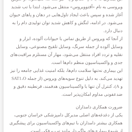
ویروسی به نام «آفتوویروس» منتقل می‌شود. ابتدا با تب شدید
آغاز شده و سپس باعث ایجاد تاول‌هایی در دهان و پاهای حیوان
می‌شود. در ادامه، لنگش و کاهش شدید توان تولیدی دام را به
دنبال دارد.
از آنجا که ویروس از طریق تماس با حیوانات آلوده، ابزار و
وسایل آلوده از جمله سرنگ، وسایل تلقیح مصنوعی، وسایل
نقلیه و تردد افراد منتقل می‌شود، مهار آن مستلزم مراقبت‌های
جدی و واکسیناسیون منظم دام‌ها است.
این بیماری نه‌تنها سلامت دام‌ها، بلکه امنیت غذایی جامعه را نیز
تهدید می‌کند. به دلیل تنوع سویه‌های ویروس (از جمله SAT1،O
و A)، کنترل آن تنها با واکسیناسیون هدفمند، قرنطینه دقیق و
ضدعفونی مداوم امکان‌پذیر است.
ضرورت همکاری دامداران
یکی از دغدغه‌های اصلی مدیرکل دامپزشکی خراسان جنوبی،
همکاری بیشتر دامداران با تیم‌های واکسیناسیون برای پیشگیری
از شیوع بیماری‌های واگیردار مانند تب برفکی است.