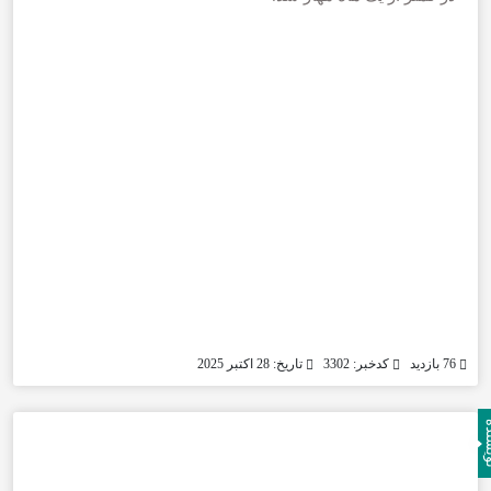
76 بازدید
کدخبر: 3302
تاریخ: 28 اکتبر 2025
نده