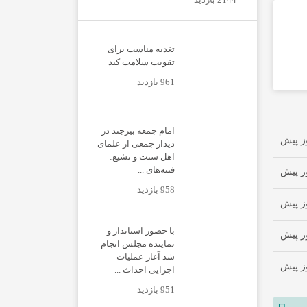
تغذیه مناسب برای
تقویت سلامت کبد
961 بازدید
امام جمعه بیرجند در
دیدار جمعی از علمای
اهل سنت و تشیع:
فتنه‌های ...
958 بازدید
با حضور استاندار و
نماینده مجلس انجام
شد آغاز عملیات
اجرایی احداث ...
951 بازدید