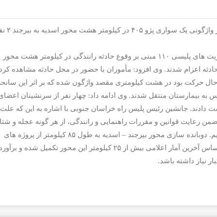
جانشین رئیس پلیس راه خراسان جنوبی گفت: بر اثر واژگونی یک سواری پژو
سرهنگ جواد شاهزهی اظهار کرد: با اعلام مرکز فوریت های پلیسی ۱۱۰ مبنی بر وقوع حادثه رانندگی در کیلومتر هشت محور
ادثه اعزام شدند. وی افزود: مأموران با حضور در محل حادثه مشاهده کردن
صد بیرجند در حال حرکت بود در هشت کیلومتری مقصد واژگون شده که بر اثر این سانح
ورژانس به بیمارستان منتقل شدند. وی ادامه داد: چهار نفر از سرنشینان اعضای
ت دادند. جانشین رئیس پلیس راه خراسان جنوبی با اشاره به این که علت
ن رعایت قوانین و مقررات راهنمایی و رانندگی، از هر گونه عجله و شت
بی‌مورد پرهیز کنند تا شاهد چنین حوادث تلخی نباشیم. دوبانده سازی محور بیرجند – اسدیه به طول ۸۵ کیلومتر از پروژه های
عمرانی در دست اجرا شهرستان درمیان است. بر اساس آخرین آمار اعلامی بیش از ۲۵ کیلومتر این محور تکمیل شده و برآورد