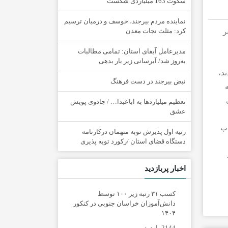
سکوت 163 میلیاردی شکست
نماینده مردم بیرجند، خوسف و درمیان ترسیم
کرد: مثلث نجات معدن
 ۴۰۵ در کیلومتر هشت محور اسدیه به بیرجند ۲ نفر
مدیرعامل آبفای استان: تمامی مطالبات
به‌روز شد/ آبرسانی زیر بار بدهی
د،
نبض بیرجند در دست فرهنگ
ه
تعظیم میلیاردها به اباعبدا… / جادوی پویش
عشق
اب
رتیه اول پذیرش توبه متهمان درکارنامه
دستگاه قضای استان /رکورد توبه پذیری
اخبار پربازدید
کسب ۳۱ رتبه زیر ۱۰۰ توسط
دانش‌آموزان خراسان جنوبی در کنکور
۱۴۰۴
2144 بازدید