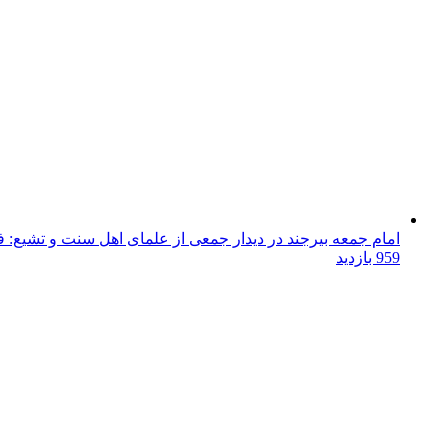
امام جمعه بیرجند در دیدار جمعی از علمای اهل سنت و تشیع: فتن
959 بازدید