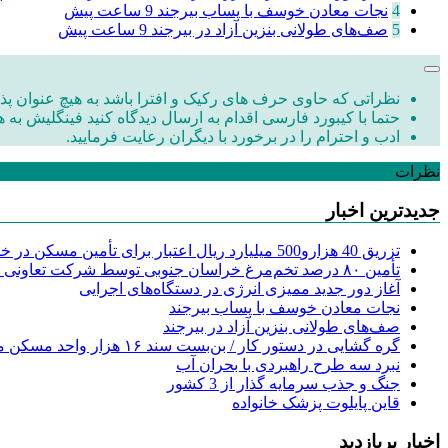
4
نجات معادن خوسف با پساب بیرجند
9 ساعت پیش
5
صف‌های طولانی بنزین آزاد در بیرجند
9 ساعت پیش
نظراتی که حاوی حرف های رکیک و افترا باشد به هیچ عنوان پذی
حتما با کیبورد فارسی اقدام به ارسال دیدگاه کنید فینگلیش به ه
ادب و احترام را در برخورد با دیگران رعایت فرمایید.
نظرات
جدیدترین اخبار
تزریق 40 هزارو500 میلیارد ریال اعتبار برای تأمین مسکن در خراسان جنوبی
تأمین ۸۰ درصد تخم‌مرغ خراسان جنوبی توسط شرکت تعاونی سپید ماکیان خاوران دشت
آغاز دور جدید ممیزی انرژی در دستگاه‌های اجرایی
نجات معادن خوسف با پساب بیرجند
صف‌های طولانی بنزین آزاد در بیرجند
گره گشایی در دستور کار / بن‌بست سند ۱۶ هزار واحد مسکن مهر
نبرد سه طرح راهبردی با بحران آب
جنگ و جذب سرمایه گذار از 3 کشور
قاین پایلوت پزشک خانواده
اخبار پربازدید