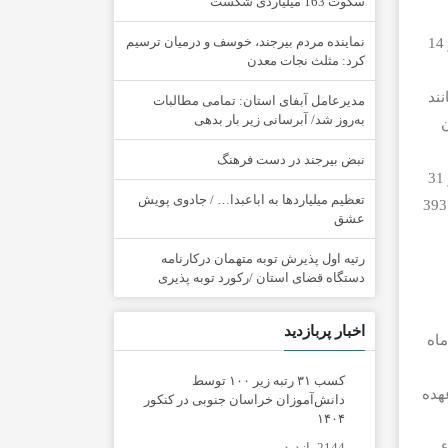
سکوت 163 میلیاردی شکست
نماینده مردم بیرجند، خوسف و درمیان ترسیم
مسئول بهداشت و درمان کاظمین در عملیات بهداشتی درمانی اربعین حسینی، گفت: 73 هزار و 328 نفر زائر اربعین حسینی از 14
کرد: مثلث نجات معدن
ند
مدیرعامل آبفای استان: تمامی مطالبات
به‌روز شد/ آبرسانی زیر بار بدهی
نبض بیرجند در دست فرهنگ
مسئول بهداشت و درمان کاظمین در عملیات بهداشتی درمانی اربعین حسینی افزود: انجام 580 مورد تست قند خون، 2 هزار و 31
تعظیم میلیاردها به اباعبدا… / جادوی پویش
نفر فشار خون، 276 مورد نوار قلب، یک هزار و 586 مورد سرم تراپی، مراجعه یک هزار و 923 مورد گرمازدگی و انجام 6 هزار و 393
عشق
رتیه اول پذیرش توبه متهمان درکارنامه
دستگاه قضای استان /رکورد توبه پذیری
اخبار پربازدید
های هلال احمر به صورت هوایی از ۵ مردادماه
کسب ۳۱ رتبه زیر ۱۰۰ توسط
هده
دانش‌آموزان خراسان جنوبی در کنکور
۱۴۰۴
لطیفی یادآور شد: تعداد ۴۱ انتقالی توسط آمبولانس‌های جمعیت هلال احمر خراسان جنوبی مستقر در کاظمین انجام شده که ۶
2144 بازدید