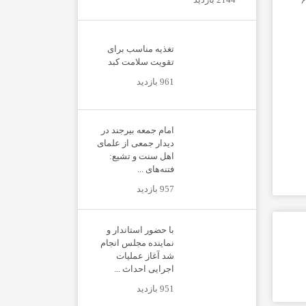
تغذیه مناسب برای
تقویت سلامت کبد
961 بازدید
امام جمعه بیرجند در
دیدار جمعی از علمای
اهل سنت و تشیع:
فتنه‌های ...
957 بازدید
با حضور استاندار و
نماینده مجلس انجام
شد آغاز عملیات
اجرایی احداث ...
951 بازدید