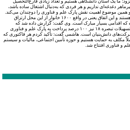
ود: ما یک استان دانشگاهی هستیم و تعداد زیادی فارغ‌التحصیل
ماهر دغدغه‌ای نداریم و هر فردی که به‌دنبال اشتغال ساده باشد،
د و همین موضوع اهمیت نقش پارک علم و فناوری را دوچندان می‌کند.
وی گفت: اکنون ۲۴۸ شرکت فناور و دانش‌بنیان در استان فعال‌اند و بیش از هزار و 600 نفر به‌طور مستقیم در این شرکت‌ها مشغول به کار هستند و این اتفاق یعنی در واقع ۱۶۰۰ خانوار از این محل ارتزاق
 ۱.۸ همت رشد داشته و بیش از ۵.۷ میلیون دلار نیز صادرات ثبت شده که اقدامی بسیار مبارک است. وی گفت: گزارش داده شد که
سرمایه صندوق پژوهش و فناوری استان از ۳ میلیارد به ۴۲ میلیارد رسیده و ۱۴ برابر شده است. استاندار خراسان جنوبی افزود: در موضوع تسهیلات تبصره ۱۸ نیز ۱۰۰ درصد پرداخت به پارک علم و فناوری
بک اولویت جامعه روستایی و دیگری شرکت‌های دانش‌بنیان است. هاشمی گفت: تأکید کردم هر فاکتوری که
اً مکلف به حمایت هستیم و حوزه تأمین اجتماعی، مالیات و سیستم
لم و فناوری افتتاح شد.