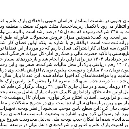
ن جنوبی در نشست استاندار خراسان جنوبی با فعالان پارک علم و فنا
نتظار می‌رود با تکمیل زیرساخت‌ها، مثلث شهرک صنعتی، منطقه ویژه 
ذوالفقاری افزود: تعداد شرکت‌های فناور و دانش‌بنیان ما از ۱۲
شد. وی تأکید کرد: تعداد نیروی انسانی شاغل در واحدهای فناور ۱۵۹۲ نفر است. وی گفت: همچنین میزان ف
کنون سه فضای کار اشتراکی فعال داریم که دو مورد از این فضاها تو
صنایع‌دستی با تأکید حضرت‌عالی و همکاری اداره‌کل میراث فرهنگی امض
دهه مبارک فجر افتتاح شود. وی ادامه داد: ایجاد مدرسه تابستانی پارک در خردادماه ۱۴۰۴ 
تلاش‌ها و همراهی صورت‌گرفته طی چند ماه اخیر، این عدد از 108 میلیون تومان به ۴ میلیار
تکمیل اولین خانه خلاق، راه‌اندازی کلینیک خدمات پارک شامل توسعه 
از مهم‌ترین برنامه‌های سال آینده است. وی در تشریح مشکلات و مطال
ی بیان کرد: این سطح پایین موجب می‌شود از نظر بودجه، تجهیزات و د
 مورد باید رسیدگی کرد. وی با اشاره به وضعیت نامناسب ساختمان 
 انجام شده اما امکان جذب بودجه ملی به‌دلیل محدودیت شروع پروژه‌ها
 بر اهمیت پارک علم و فناوری و شرکت‌های دانش‌بنیان در توسعه است