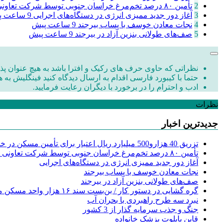
2
تأمین ۸۰ درصد تخم‌مرغ خراسان جنوبی توسط شرکت تعاونی سپید ماکیان ...
3
آغاز دور جدید ممیزی انرژی در دستگاه‌های اجرایی
9 ساعت پیش
4
نجات معادن خوسف با پساب بیرجند
9 ساعت پیش
5
صف‌های طولانی بنزین آزاد در بیرجند
9 ساعت پیش
نظراتی که حاوی حرف های رکیک و افترا باشد به هیچ عنوان پذی
حتما با کیبورد فارسی اقدام به ارسال دیدگاه کنید فینگلیش به ه
ادب و احترام را در برخورد با دیگران رعایت فرمایید.
نظرات
جدیدترین اخبار
تزریق 40 هزارو500 میلیارد ریال اعتبار برای تأمین مسکن در خراسان جنوبی
تأمین ۸۰ درصد تخم‌مرغ خراسان جنوبی توسط شرکت تعاونی سپید ماکیان خاوران دشت
آغاز دور جدید ممیزی انرژی در دستگاه‌های اجرایی
نجات معادن خوسف با پساب بیرجند
صف‌های طولانی بنزین آزاد در بیرجند
گره گشایی در دستور کار / بن‌بست سند ۱۶ هزار واحد مسکن مهر
نبرد سه طرح راهبردی با بحران آب
جنگ و جذب سرمایه گذار از 3 کشور
قاین پایلوت پزشک خانواده