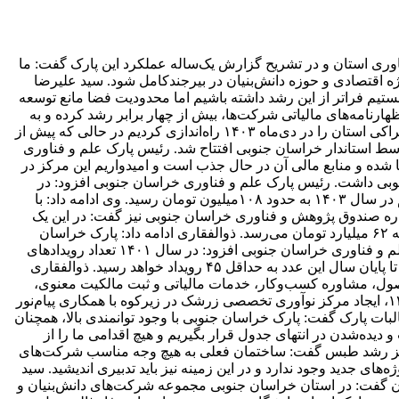
وری استان و در تشریح گزارش یک‌ساله عملکرد این پارک گفت: ما
اقتصادی و حوزه دانش‌بنیان در بیرجندکامل شود. سید علیرضا
۲ شرکت به ۲۴۸ شرکت رسیده که معادل ۱۵ درصد رشد است و البته می‌توانستیم فراتر از این رشد داشته باشیم اما محدودیت فضا مانع توسعه
روش محصولات فناورانه طبق اظهارنامه‌های مالیاتی شرکت‌ها، بیش از چهار برابر رشد کرده و به
حدود ۱.۸ همت رسیده است و ۵.۷ میلیون دلار صادرات محصولات فناورانه ثبت شده است. ذوالفقاری با اشاره به اینکه اولین فضای کار اشتراکی استان را در دی‌ماه ۱۴۰۳ راه‌اندازی کردیم در حالی که پیش از
سط استاندار خراسان جنوبی افتتاح شد. رئیس پارک علم و فناوری
ا شده و منابع مالی آن در حال جذب است و امیدواریم این مرکز در
نیز برای اولین بار انجام شد و بازخوردهای بسیار خوبی داشت. رئیس پارک علم و فناوری خراسان جنوبی افزود: در
حوزه مالیاتی نیز شاهد رشد چشمگیری بوده‌ایم و در سال‌های ۱۴۰۱ و ۱۴۰۲ رقم دریافتی پارک از محل مالیات شرکت‌ها صفر بود و این رقم در سال ۱۴۰۳ به حدود ۱۰۸میلیون تومان رسید. وی ادامه داد: با
د و دویست میلیون تومان افزایش یافت. وی درباره صندوق پژوهش و فناوری خراسان جنوبی نیز گفت: در این یک
سال، سرمایه صندوق را به ۴۲ میلیارد تومان یعنی ۱۴برابر افزایش رساندیم و با موافقت‌نامه‌ای که اخیراً مبادله شده، این عدد تا پایان سال به ۶۲ میلیارد تومان می‌رسد. ذوالفقاری ادامه داد: پارک خراسان
جنوبی اولین پارک کشور و اولین دستگاه اجرایی استان است که موفق شد ۱۰۰ درصد جذب تسهیلات تبصره ۱۸ را محقق کند. رئیس پارک علم و فناوری خراسان جنوبی افزود: در سال ۱۴۰۱ تعداد رویدادهای
نوآوری ۹ رویداد بود و این رقم در ۱۴۰۲ به ۸ رویداد و در سال ۱۴۰۳ به ۱۳ رویداد رسید و در سال جاری تاکنون ۳۱ رویداد برگزار کرده‌ایم که تا پایان سال این عدد به حداقل ۴۵ رویداد خواهد رسید. ذوالفقاری
محصول، مشاوره کسب‌وکار، خدمات مالیاتی و ثبت مالکیت معنوی،
انعقاد اولین تفاهم‌نامه‌های بهره‌گیری از اعتبار مالیاتی شرکت‌های بورسی و فرابورسی استان، افتتاح مرکز نوآوری سرایان تا اردیبهشت ۱۴۰۵، ایجاد مرکز نوآوری تخصصی زرشک در زیرکوه با همکاری پیام‌نور
بات پارک گفت: پارک خراسان جنوبی با وجود توانمندی بالا، همچنان
یده‌شدن در انتهای جدول قرار بگیریم و هیچ اقدامی ما را از
مرکز رشد طبس گفت: ساختمان فعلی به هیچ وجه مناسب شرکت‌های
ی جدید وجود ندارد و در این زمینه نیز باید تدبیری اندیشید. سید
ان گفت: در استان خراسان جنوبی مجموعه شرکت‌های دانش‌بنیان و