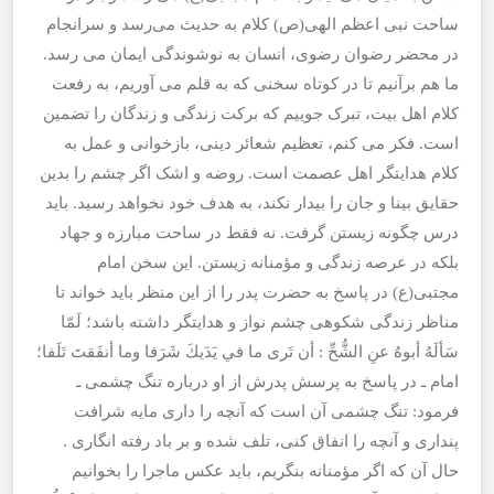
ساحت نبی اعظم الهی(ص) کلام به حدیث می‌رسد و سرانجام
در محضر رضوان رضوی، انسان به نوشوندگی ایمان می رسد.
ما هم برآنیم تا در کوتاه سخنی که به قلم می آوریم، به رفعت
کلام اهل بیت، تبرک جوییم که برکت زندگی و زندگان را تضمین
است. فکر می کنم، تعظیم شعائر دینی، بازخوانی و عمل به
کلام هدایتگر اهل عصمت است. روضه و اشک اگر چشم را بدین
حقایق بینا و جان را بیدار نکند، به هدف خود نخواهد رسید. باید
درس چگونه زیستن گرفت. نه فقط در ساحت مبارزه و جهاد
بلکه در عرصه زندگی و مؤمنانه زیستن. این سخن امام
مجتبی(ع) در پاسخ به حضرت پدر را از این منظر باید خواند تا
مناظر زندگی شکوهی چشم نواز و هدایتگر داشته باشد؛ لَمّا
سَألَهُ أبوهُ عنِ الشُّحِّ : أن تَرى ما في يَدَيكَ شَرَفا وما أنفَقتَ تَلَفا؛
امام ـ در پاسخ به پرسش پدرش از او درباره تنگ چشمى ـ
فرمود: تنگ چشمى آن است كه آنچه را دارى مايه شرافت
پندارى و آنچه را انفاق كنى، تلف شده و بر باد رفته انگارى .
حال آن که اگر مؤمنانه بنگریم، باید عکس ماجرا را بخوانیم