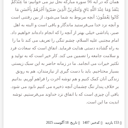
همان که در آیه 96 سوره مبارکه نحل نیز می خوانیم: مَا عِنْدَكُمْ
يَنْفَدُ وَمَا عِنْدَ اللَّهِ بَاقٍ وَلَنَجْزِيَنَّ الَّذِينَ صَبَرُوا أَجْرَهُمْ بِأَحْسَنِ مَا
كَانُوا يَعْمَلُونَ؛ آنچه مربوط به شما مى‌شود، از بين رفتنى است
و آنچه نزد خدا مى‌فرستيد ماندگار و باقى است و البته به اهل
صبر، پاداشى خيلى بهتر از آنچه را كه انجام داده‌اند خواهيم داد.
امام مجتبی علیه السلام، چشم تنگی را تعریف می کند تا ما را
به راه گشاده دستی هدایت فرماید. انفاق است که سعادت فرد
و سلامت جامعه را تضمین می کند. کار خیر است که به تولید و
تکثیر خیرات می انجامد. ما در زمانه حاضر به این سبک زیستی
بسیار محتاجیم. باید با دست گیری از نیازمندان، هم به رونق
زندگی آنان‌ کمک کنیم و هم توشه آخرت را فراهم آوریم. بدانیم
بر خلاف پندار تنگ چشمان آنچه ذخیره می کنیم نابود می شود.
باقی آن چیزی است که با انفاق نزد خداوند می‌فرستیم. توشه
ابدیت ما این است.
153 بازدید
کدخبر: 1407
تاریخ: 18 آگوست 2025