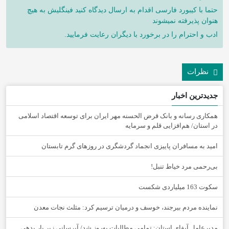
حتما با کیبورد فارسی اقدام به ارسال دیدگاه کنید فینگلیش به هیچ
هنوان پذیرفته نمیشوند
ادب و احترام را در برخورد با دیگران رعایت فرمایید.
نظرات
جدیدترین اخبار
همکاری رسانه و بانک قرض الحسنه مهر ایران برای توسعه اقتصاد اسلامی
در استان/ هم‌افزایی قلم و سرمایه
امید به مسافران پاییزی انجماد گردشگری در روزهای گرم تابستان
‌بی‌رحمی مرد خیاط تنبل!
سکوت 163 میلیاردی شکست
نماینده مردم بیرجند، خوسف و درمیان ترسیم کرد: مثلث نجات معدن
مدیرعامل آبفای استان: تمامی مطالبات به‌روز شد/ آبرسانی زیر بار بدهی