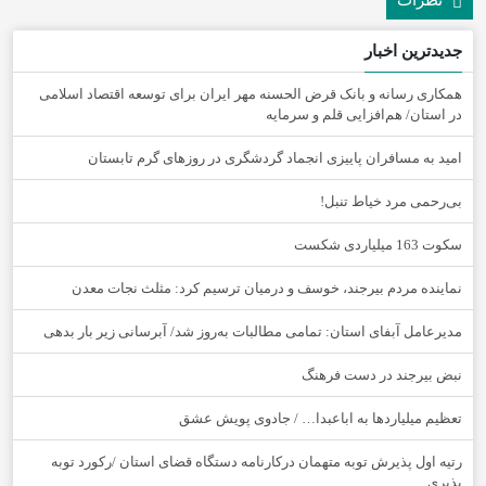
نظرات
جدیدترین اخبار
همکاری رسانه و بانک قرض الحسنه مهر ایران برای توسعه اقتصاد اسلامی
در استان/ هم‌افزایی قلم و سرمایه
امید به مسافران پاییزی انجماد گردشگری در روزهای گرم تابستان
‌بی‌رحمی مرد خیاط تنبل!
سکوت 163 میلیاردی شکست
نماینده مردم بیرجند، خوسف و درمیان ترسیم کرد: مثلث نجات معدن
مدیرعامل آبفای استان: تمامی مطالبات به‌روز شد/ آبرسانی زیر بار بدهی
نبض بیرجند در دست فرهنگ
تعظیم میلیاردها به اباعبدا… / جادوی پویش عشق
رتیه اول پذیرش توبه متهمان درکارنامه دستگاه قضای استان /رکورد توبه
پذیری