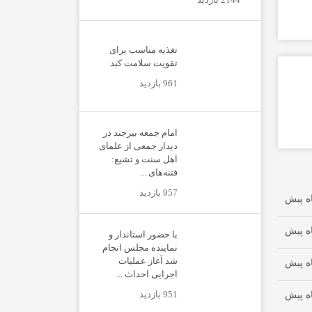
تغذیه مناسب برای
تقویت سلامت کبد
961 بازدید
امام جمعه بیرجند در
دیدار جمعی از علمای
اهل سنت و تشیع:
فتنه‌های ...
957 بازدید
با حضور استاندار و
نماینده مجلس انجام
شد آغاز عملیات
اجرایی احداث ...
951 بازدید