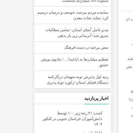
سکوت 163 میلیاردی شکست
نماینده مردم بیرجند، خوسف و درمیان ترسیم
کرد: مثلث نجات معدن
 در
مدیرعامل آبفای استان: تمامی مطالبات
به‌روز شد/ آبرسانی زیر بار بدهی
نبض بیرجند در دست فرهنگ
شد
تعظیم میلیاردها به اباعبدا… / جادوی پویش
عشق
صدی بانوان ورزشکار بیمه‌شده بوده‌ایم، همچنین تعداد مربیان و داوران زن در رشته گلف، از یک نفر در سال ۱۴۰۲ به ۱۳ نفر
رتیه اول پذیرش توبه متهمان درکارنامه
دستگاه قضای استان /رکورد توبه پذیری
و
اخبار پربازدید
 رد
کسب ۳۱ رتبه زیر ۱۰۰ توسط
دانش‌آموزان خراسان جنوبی در کنکور
۱۴۰۴
2144 بازدید