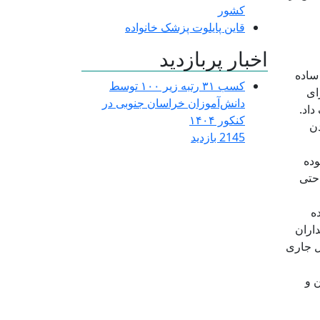
کشور
قاین پایلوت پزشک خانواده
اخبار پربازدید
 ساده
کسب ۳۱ رتبه زیر ۱۰۰ توسط
ای
دانش‌آموزان خراسان جنوبی در
اد.
کنکور ۱۴۰۴
دن
2145 بازدید
وده
حتی
ه
اران
ل جاری
 و