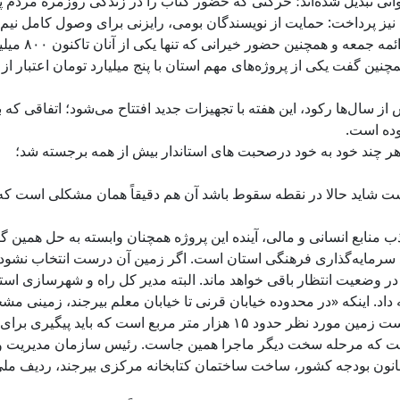
خوانی تبدیل شده‌اند؛ حرکتی که حضور کتاب را در زندگی روزمره مردم 
ز پرداخت: حمایت از نویسندگان بومی، رایزنی برای وصول کامل نیم‌
شهرداری‌ها، افزایش همکاری با شوراهای اسلامی و ائمه جمعه و همچنین 
نین گفت یکی از پروژه‌های مهم استان با پنج میلیارد تومان اعتبار از 
از سال‌ها رکود، این هفته با تجهیزات جدید افتتاح می‌شود؛ اتفاقی که ب
هر چند خود به خود درصحبت های استاندار بیش از همه برجسته شد؛
ت شاید حالا در نقطه سقوط باشد آن هم دقیقاً همان مشکلی است که
ذب منابع انسانی و مالی، آینده این پروژه همچنان وابسته به حل همین گ
 سرمایه‌گذاری فرهنگی استان است. اگر زمین آن درست انتخاب نشود ی
ر وضعیت انتظار باقی خواهد ماند. البته مدیر کل راه و شهرسازی است
داد. اینکه «در محدوده خیابان قرنی تا خیابان معلم بیرجند، زمینی م
شده که با تغییر کاربری به فرهنگی، آماده واگذاری است زمین مورد نظر حدود ۱۵ هزار متر مربع است که باید پیگیری برای
ست که مرحله سخت دیگر ماجرا همین جاست. رئیس سازمان مدیریت و
ن هم گفت: سال ۱۳۹۴ در پیوست قانون بودجه کشور، ساخت ساختمان کتابخانه مرکزی بیرجند، ردیف مل