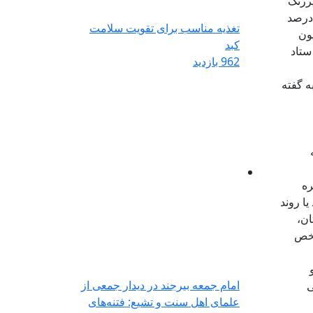
پررنگ
درصد
تغذیه مناسب برای تقویت سلامت
حضور خیرانی که تنها یکی از آنان تاکنون ۸۰۰ میلیون
کبد
ستاد
962 بازدید
ه گفته
ره
ا روند
ان،
شخص
امام جمعه بیرجند در دیدار جمعی از
ی
علمای اهل سنت و تشیع: فتنه‌های