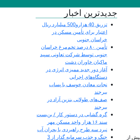
جدیدترین اخبار
تزریق 40 هزارو500 میلیارد ریال
اعتبار برای تأمین مسکن در
خراسان جنوبی
تأمین ۸۰ درصد تخم‌مرغ خراسان
جنوبی توسط شرکت تعاونی سپید
ماکیان خاوران دشت
آغاز دور جدید ممیزی انرژی در
دستگاه‌های اجرایی
نجات معادن خوسف با پساب
بیرجند
صف‌های طولانی بنزین آزاد در
بیرجند
گره گشایی در دستور کار / بن‌بست
سند ۱۶ هزار واحد مسکن مهر
نبرد سه طرح راهبردی با بحران آب
جنگ و جذب سرمایه گذار از 3
یش از