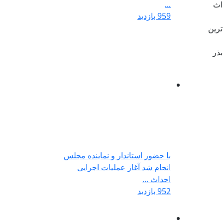
...
محل احداث
959 بازدید
ترین
بذر
با حضور استاندار و نماینده مجلس
انجام شد آغاز عملیات اجرایی
احداث ...
952 بازدید