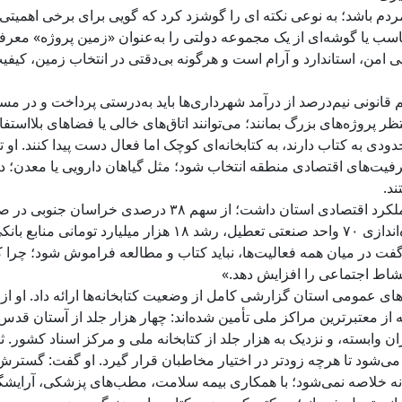
مردم باشد؛ به نوعی نکته ای را گوشزد کرد که گویی برای برخی اهمیتی 
ناسب یا گوشه‌ای از یک مجموعه دولتی را به‌عنوان «زمین پروژه» معرف
یی امن، استاندارد و آرام است و هرگونه بی‌دقتی در انتخاب زمین، کیفی
 قانونی نیم‌درصد از درآمد شهرداری‌ها باید به‌درستی پرداخت و در مس
تظر پروژه‌های بزرگ بمانند؛ می‌توانند اتاق‌های خالی یا فضاهای بلااستفاد
دی به کتاب دارند، به کتابخانه‌ای کوچک اما فعال دست پیدا کنند. او تأ
ظرفیت‌های اقتصادی منطقه انتخاب شود؛ مثل گیاهان دارویی یا معدن؛ د
د.
استاندار در بخش دیگری از جلسه نیم‌نگاهی هم به عملکرد اقتصادی استان داشت؛ از سهم ۳۸ درصدی خر
به افغانستان طی شش ماه نخست سال گرفته تا راه‌اندازی ۷۰ واحد صنعتی تعطیل، رشد ۱۸ هزار میلیارد تومانی من
ال گفت در میان همه فعالیت‌ها، نباید کتاب و مطالعه فراموش شود؛ چرا 
 نشاط اجتماعی را افزایش دهد.»
ای عمومی استان گزارشی کامل از وضعیت کتابخانه‌ها ارائه داد. او از 
هایی که از معتبرترین مراکز ملی تأمین شده‌اند: چهار هزار جلد از آستان قدس
ناشران وابسته، و نزدیک به هزار جلد از کتابخانه ملی و مرکز اسناد کشور. ث
م می‌شود تا هرچه زودتر در اختیار مخاطبان قرار گیرد. او گفت: گسترش
ه خلاصه نمی‌شود؛ با همکاری بیمه سلامت، مطب‌های پزشکی، آرایشگاه