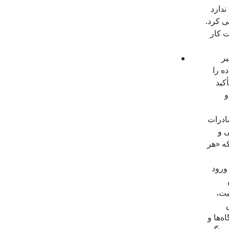
ندارد
ی کرد.
ت کار
یر
ه را
کید
و
اسان جنوبی در صادرات
ابع بانکی و
که «هر
ورود
بت،
‌ها و