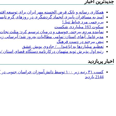
جدیدترین اخبار
همکاری رسانه و بانک قرض الحسنه مهر ایران برای توسعه اقتصا
امید به مسافران پاییزی انجماد گردشگری در روزهای گرم تابس
‌بی‌رحمی مرد خیاط تنبل!
سکوت 163 میلیاردی شکست
نماینده مردم بیرجند، خوسف و درمیان ترسیم کرد: مثلث نجات
مدیرعامل آبفای استان: تمامی مطالبات به‌روز شد/ آبرسانی زیر
نبض بیرجند در دست فرهنگ
تعظیم میلیاردها به اباعبدا… / جادوی پویش عشق
رتیه اول پذیرش توبه متهمان درکارنامه دستگاه قضای استان /ر
اخبار پربازدید
کسب ۳۱ رتبه زیر ۱۰۰ توسط دانش‌آموزان خراسان جنوبی در کنکور ۱۴۰۴
2144 بازدید