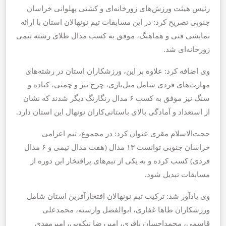
رئیس هیئت ورزش‌های زورخانه‌ای و کشتی پهلوانی خراسان
جنوبی تصریح کرد: در این مسابقات تیم نونهالان استان با ارائه
نمایشی فنی و هماهنگ، موفق به کسب مدال طلای رشته تیمی
زورخانه‌ای شد.
وی اضافه کرد: علاوه بر این، ورزشکاران استان در رشته‌های
مهارت‌های فردی شامل میل‌بازی، چرخ تیز و چمنی، کباده و
سنگ نیز موفق به کسب ۶ مدال رنگارنگ دیگر شدند که نشان
از استعداد و آمادگی بالای باستانی‌کاران نونهال این استان دارد.
حجت‌الاسلام مقری عنوان کرد: در مجموع، تیم اعزامی
خراسان جنوبی توانست ۱۳ مدال (هفت مدال تیمی و ۶ مدال
فردی) کسب کرده و به یکی از تیم‌های پرافتخار این دوره از
مسابقات تبدیل شود.
وی یادآور شد: ترکیب تیم نونهالان افتخارآفرین استان شامل
ورزشکاران طاها غفاری، ابوالفضل وارسته، محمدعلی
قاسمی، محمداحسان باقری، امیررضا نیکویی، امیرمهدی