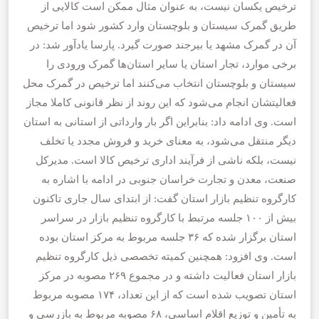
ترخیص یکسان نیست، به عنوان مثال ممکن است کالایی از
طریق گمرک سیستان و بلوچستان وارد کشور شود اما ترخیص
آن در گمرک مشهد یا بیرجند صورت گیرد. پارسا یادآور شد: در
برخی موارد، تجار استان یا سایر استان‌ها گمرک ورودی را
سیستان و بلوچستان انتخاب می‌کنند اما ترخیص در گمرک محل
فعالیتشان انجام می‌شود که این روند از نظر قانونی کاملا مجاز
است. وی ادامه داد: بنابراین اگر بار وارداتی از استانی به استان
دیگر منتقل می‌شود، به معنای خرید و فروش مجدد یا تخلف
نیست، بلکه ناشی از فرآیند اداری ترخیص کالا است. مدیرکل
صنعت، معدن و تجارت خراسان جنوبی در ادامه با اشاره به
کارگروه تنظیم بازار استان گفت: از ابتدای سال جاری تاکنون
بیش از ۱۰۰ جلسه مرتبط با کارگروه تنظیم بازار در سراسر
استان برگزار شده که ۳۶ جلسه مربوط به مرکز استان بوده
است. وی افزود: همچنین کمیته تخصصی ذیل کارگروه تنظیم
بازار استان فعالیت داشته و در مجموع ۲۶۹ مصوبه در مرکز
استان تصویب شده است که از این تعداد، ۱۷۴ مصوبه مربوط
به تأمین و توزیع اقلام اساسی، ۶۸ مصوبه مربوط به بازرسی و