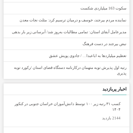
سکوت 163 میلیاردی شکست
نماینده مردم بیرجند، خوسف و درمیان ترسیم کرد: مثلث نجات معدن
مدیرعامل آبفای استان: تمامی مطالبات به‌روز شد/ آبرسانی زیر بار بدهی
نبض بیرجند در دست فرهنگ
تعظیم میلیاردها به اباعبدا… / جادوی پویش عشق
رتیه اول پذیرش توبه متهمان درکارنامه دستگاه قضای استان /رکورد توبه
پذیری
اخبار پربازدید
کسب ۳۱ رتبه زیر ۱۰۰ توسط دانش‌آموزان خراسان جنوبی در کنکور
۱۴۰۴
2144 بازدید