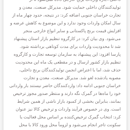
تولیدکنندگان داخلی حمایت شود. مدیرکل صنعت، معدن و
تجارت خراسان جنوبی اضافه کرد: در نتیجه، حدود چهار ماه از
سال امکان واردات وجود ندارد و این موضوع به کاهش عرضه و
افزایش قیمت برنج پاکستانی و سایر انواع خارجی منجر
می‌شود. وی بیان کرد: در کارگروه تنظیم بازار استان پیشنهاد
شد تا محدودیت واردات برای مدت کوتاهی برداشته شود.
پارسا افزود: این پیشنهاد به سازمان توسعه تجارت و کارگروه
تنظیم بازار کشور ارسال و در مقطعی یک ماه این محدودیت
حذف شد، اما با اعتراض انجمن تولیدکنندگان برنج داخلی،
مصوبه یادشده لغو شد. مدیرکل صنعت، معدن و تجارت
خراسان جنوبی ادامه داد: واردکنندگان حاضر نیستند بار وارداتی
خود را ماه‌ها در گمرک نگه دارند و منتظر صدور مجوز ترخیص
بمانند، بنابراین بخشی از کمبود بازار ناشی از همین شرایط
است. وی در خصوص فرآیند واردات و ترخیص کالا نیز عنوان
کرد: انتخاب گمرک ترخیص‌کننده بر اساس محل فعالیت یا
سکونت تاجر انجام می‌شود و لزوماً محل ورود کالا با محل