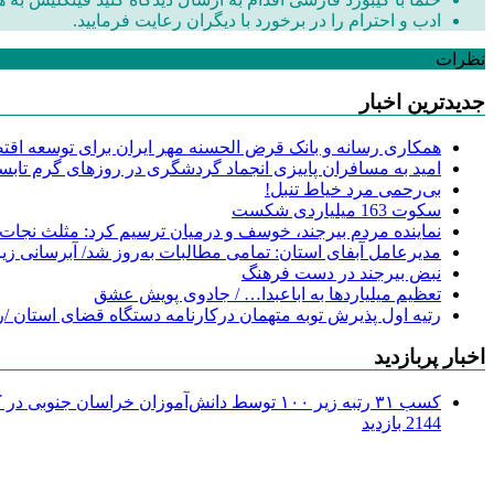
ادب و احترام را در برخورد با دیگران رعایت فرمایید.
نظرات
جدیدترین اخبار
همکاری رسانه و بانک قرض الحسنه مهر ایران برای توسعه اقتصا
امید به مسافران پاییزی انجماد گردشگری در روزهای گرم تابس
‌بی‌رحمی مرد خیاط تنبل!
سکوت 163 میلیاردی شکست
نماینده مردم بیرجند، خوسف و درمیان ترسیم کرد: مثلث نجات
مدیرعامل آبفای استان: تمامی مطالبات به‌روز شد/ آبرسانی زیر
نبض بیرجند در دست فرهنگ
تعظیم میلیاردها به اباعبدا… / جادوی پویش عشق
رتیه اول پذیرش توبه متهمان درکارنامه دستگاه قضای استان /ر
اخبار پربازدید
کسب ۳۱ رتبه زیر ۱۰۰ توسط دانش‌آموزان خراسان جنوبی در کنکور ۱۴۰۴
2144 بازدید