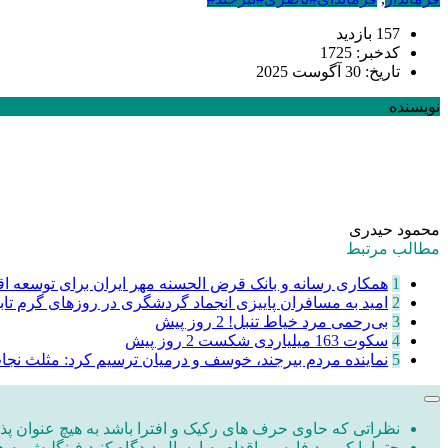
157 بازدید
کدخبر: 1725
تاریخ: 30 آگوست 2025
نویسنده
محمود حیدری
مطالب مرتبط
1
همکاری رسانه و بانک قرض الحسنه مهر ایران برای توسعه اقت
2
امید به مسافران پاییزی انجماد گردشگری در روزهای گرم تا
3
‌بی‌رحمی مرد خیاط تنبل!
2 روز پیش
4
سکوت 163 میلیاردی شکست
2 روز پیش
5
نماینده مردم بیرجند، خوسف و درمیان ترسیم کرد: مثلث نج
نظراتی که حاوی حرف های رکیک و افترا باشد به هیچ عنوان پذی
حتما با کیبورد فارسی اقدام به ارسال دیدگاه کنید فینگلیش به ه