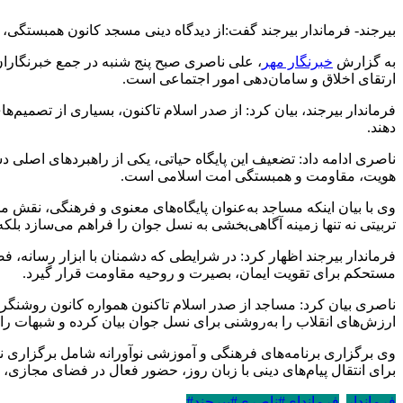
بیرجند- فرماندار بیرجند گفت:از دیدگاه دینی مسجد کانون همبستگی،
به گزارش
خبرنگار مهر
، علی ناصری صبح پنج شنبه در جمع خبرنگاران
ارتقای اخلاق و سامان‌دهی امور اجتماعی است.
فرماندار بیرجند، بیان کرد: از صدر اسلام تاکنون، بسیاری از تصم
دهند.
ناصری ادامه داد: تضعیف این پایگاه حیاتی، یکی از راهبردهای اصلی
هویت، مقاومت و همبستگی امت اسلامی است.
وی با بیان اینکه مساجد به‌عنوان پایگاه‌های معنوی و فرهنگی، نقش
تربیتی نه تنها زمینه آگاهی‌بخشی به نسل جوان را فراهم می‌سازد بلکه 
فرماندار بیرجند اظهار کرد: در شرایطی که دشمنان با ابزار رسانه
مستحکم برای تقویت ایمان، بصیرت و روحیه مقاومت قرار گیرد.
ناصری بیان کرد: مساجد از صدر اسلام تاکنون همواره کانون روشنگری
ارزش‌های انقلاب را به‌روشنی برای نسل جوان بیان کرده و شبهات را 
وی برگزاری برنامه‌های فرهنگی و آموزشی نوآورانه شامل برگزاری ن
برای انتقال پیام‌های دینی با زبان روز، حضور فعال در فضای مجازی، 
فرماندار
,
فرماندای#ناصری#بیرجند#