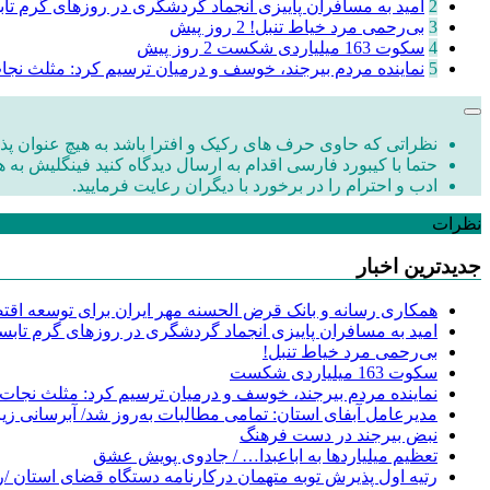
2
امید به مسافران پاییزی انجماد گردشگری در روزهای گرم تا
3
‌بی‌رحمی مرد خیاط تنبل!
2 روز پیش
4
سکوت 163 میلیاردی شکست
2 روز پیش
5
نماینده مردم بیرجند، خوسف و درمیان ترسیم کرد: مثلث نج
نظراتی که حاوی حرف های رکیک و افترا باشد به هیچ عنوان پذی
حتما با کیبورد فارسی اقدام به ارسال دیدگاه کنید فینگلیش به ه
ادب و احترام را در برخورد با دیگران رعایت فرمایید.
نظرات
جدیدترین اخبار
همکاری رسانه و بانک قرض الحسنه مهر ایران برای توسعه اقتصا
امید به مسافران پاییزی انجماد گردشگری در روزهای گرم تابس
‌بی‌رحمی مرد خیاط تنبل!
سکوت 163 میلیاردی شکست
نماینده مردم بیرجند، خوسف و درمیان ترسیم کرد: مثلث نجات
مدیرعامل آبفای استان: تمامی مطالبات به‌روز شد/ آبرسانی زیر
نبض بیرجند در دست فرهنگ
تعظیم میلیاردها به اباعبدا… / جادوی پویش عشق
رتیه اول پذیرش توبه متهمان درکارنامه دستگاه قضای استان /ر