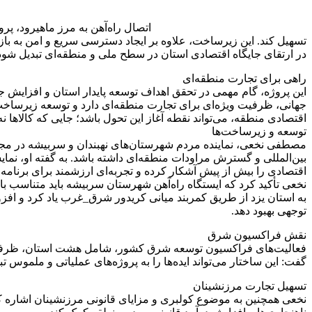
اتصال راه‌آهن به مرز ماهیرود، پ
تسهیل کند. این زیرساخت، علاوه بر ایجاد دسترسی سریع و امن به باز
در ارتقای جایگاه اقتصادی استان در سطح ملی و منطقه‌ای تبدیل شود
راهی برای تجارت منطقه‌ای
این پروژه، گام مهمی در تحقق اهداف توسعه پایدار استان و افزایش ج
جهانی، ظرفیت ویژه‌ای برای تجارت منطقه‌ای دارد و توسعه زیرساخت‌
اقتصادی منطقه، می‌تواند نقطه آغاز این تحول باشد؛ جایی که کالاها ن
توسعه و زیرساخت‌ها
مصطفی نخعی، نماینده مردم شهرستان‌های نهبندان و سربیشه در مجلس
بین‌المللی و گسترش مراودات منطقه‌ای داشته باشد. به گفته او، 
اقتصادی را بیش از پیش آشکار کرده و تجربه‌ای ارزشمند برای برنامه‌ر
نخعی تأکید کرد که ایستگاه راه‌آهن شهرستان سربیشه باید متناسب ب
به استان یزد از طریق کمربند میانی کریدور شرق_غرب یاد کرد و افز
توجهی بهبود دهد.
نقش فراکسیون شرق
فعالیت‌های فراکسیون توسعه شرق کشور، شامل هشت استان، ظرفیت ب
گفت: این ساختار می‌تواند ایده‌ها را به پروژه‌های عملیاتی و ملموس ت
تسهیل تجارت مرزنشینان
نخعی همچنین به موضوع کولبری و مزایای قانونی مرزنشینان اشاره کر