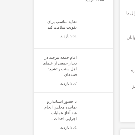
ل با
تغذیه مناسب برای
تقویت سلامت کبد
961 بازدید
انان
امام جمعه بیرجند در
دیدار جمعی از علمای
اهل سنت و تشیع:
ه
فتنه‌های ...
957 بازدید
ز
با حضور استاندار و
نماینده مجلس انجام
شد آغاز عملیات
اجرایی احداث ...
951 بازدید