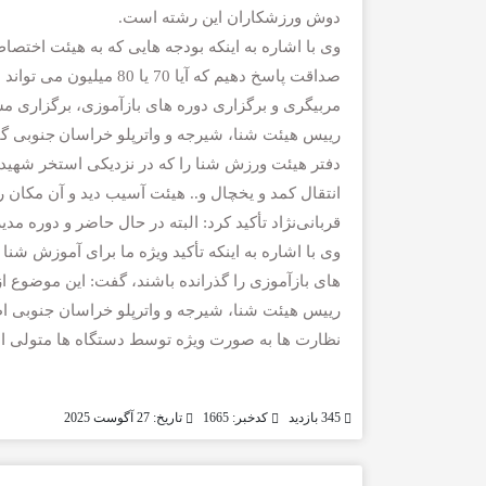
دوش ورزشکاران این رشته است.
وی با اشاره به اینکه بودجه هایی که به هیئت اختصاص
صداقت پاسخ دهیم که آیا 
مربیگری و برگزاری دوره های بازآموزی، برگزاری مسا
رییس هیئت شنا، شیرجه و واترپلو خراسان جنوبی گ
دفتر هیئت ورزش شنا را که در نزدیکی استخر شهید رض
انتقال کمد و یخچال و.. هیئت آسیب دید و آن مکان را
قربانی‌نژاد تأکید کرد: البته در حال حاضر و دوره مد
وی با اشاره به اینکه تأکید ویژه ما برای آموزش شن
های بازآموزی را گذرانده باشند، گفت: این موضوع ا
رییس هیئت شنا، شیرجه و واترپلو خراسان جنوبی ا
نظارت ها به صورت ویژه توسط دستگاه ها متولی ا
345 بازدید
کدخبر: 1665
تاریخ: 27 آگوست 2025