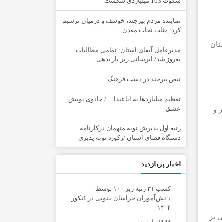
سکوت 163 میلیاردی شکست
نماینده مردم بیرجند، خوسف و درمیان ترسیم
کرد: مثلث نجات معدن
تان
مدیرعامل آبفای استان: تمامی مطالبات
به‌روز شد/ آبرسانی زیر بار بدهی
نبض بیرجند در دست فرهنگ
تعظیم میلیاردها به اباعبدا… / جادوی پویش
عشق
 و
رتیه اول پذیرش توبه متهمان درکارنامه
دستگاه قضای استان /رکورد توبه پذیری
اخبار پربازدید
کسب ۳۱ رتبه زیر ۱۰۰ توسط
دانش‌آموزان خراسان جنوبی در کنکور
۱۴۰۴
 بر
2144 بازدید