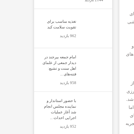
ای
تغذیه مناسب برای
خشی
تقویت سلامت کبد
962 بازدید
و
‌های
امام جمعه بیرجند در
دیدار جمعی از علمای
اهل سنت و تشیع:
فتنه‌های ...
958 بازدید
ز
رزی
شد.
با حضور استاندار و
نماینده مجلس انجام
ما
شد آغاز عملیات
ای
اجرایی احداث ...
جربه
952 بازدید