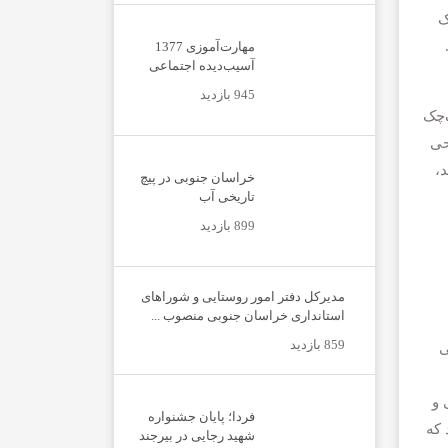
ک
مهارت‌آموزی 1377
آسیب‌دیده اجتماعی
945 بازدید
‌چک
حی
،
خراسان جنوبی در پیچ
تاریخی آب
899 بازدید
مدیرکل دفتر امور روستایی و شوراهای
استانداری خراسان جنوبی منصوب ...
859 بازدید
ی
 و
فردا؛ پایان جشنواره
 که
شهید رجایی در بیرجند