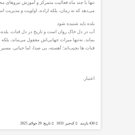
تنها با چند ماه فعالیت متمرکز و آموزش نیروهای م
می‌دهد که نه زمان، بلکه اراده، اولویت و مدیریت اس
بلده باید شنیده شود
آب در دل خاک روان است و تاریخ در دل قنات. بلده، 
بماند، نه‌تنها میراث جهانی‌اش مغفول می‌ماند، بلک
قنات ‌ها نجیب‌اند؛ آهسته، بی‌ صدا، اما حیاتی. مسیر 
اعتبار.
430 بازدید
کدخبر: 1033
تاریخ: 29 جولای 2025