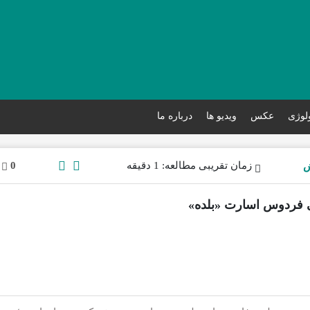
ولوژی
عکس
ویدیو ها
درباره ما
زمان تقریبی مطالعه: 1 دقیقه
0
نی فردوس اسارت «بلده»