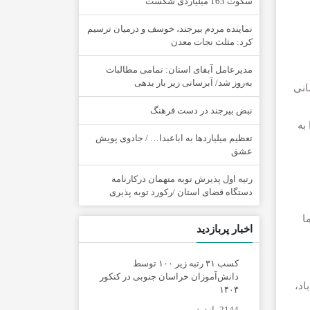
سکوت 163 میلیاردی شکست
نماینده مردم بیرجند، خوسف و درمیان ترسیم
کرد: مثلث نجات معدن
مدیرعامل آبفای استان: تمامی مطالبات
به‌روز شد/ آبرسانی زیر بار بدهی
انی
نبض بیرجند در دست فرهنگ
را به
تعظیم میلیاردها به اباعبدا… / جادوی پویش
عشق
رتیه اول پذیرش توبه متهمان درکارنامه
دستگاه قضای استان /رکورد توبه پذیری
ا
اخبار پربازدید
کسب ۳۱ رتبه زیر ۱۰۰ توسط
دانش‌آموزان خراسان جنوبی در کنکور
اد،
۱۴۰۴
2144 بازدید