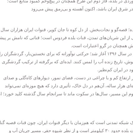
ی در بلده، فاز دوم این طرح همچنان در پیچ‌وخم کمبود منابع است؛
ر شرق ایران باشد، اکنون آهسته و بی‌رمق پیش می‌رود
 قصه‌گو و نجات‌بخش. از دل کوه تا جان کویر، قنوات ایران هزاران سال
ی از این شریان‌های تمدن، قنات بلده فردوس است؛ قناتی که نامش بر پیش
ش همچنان در گرو اعتبارات است.
فاز نخست پروژه «قنات‌نوردی» در پایاب کاریز گرم، در سال ۱۳۹۶ آغاز شد؛ حرکتی نوآورانه که برای نخستین‌بار، گردشگران 
وش، تاریخ زنده آب را لمس کنند. ایده‌ای که برگرفته از ترکیب گردشگری
 در ایران کم‌نظیر.
 ارتفاع کم و با چراغی در دست، فضای نمور، دیوارهای کاه‌گلی و صدای
ی هزار ساله، آن‌هم در دل خاک، تأثیری دارد که هیچ موزه‌ای نمی‌تواند
وم این مسیر، سال‌ها در سکوت ماند تا سرانجام سال گذشته کلید خورد؛ ام
ک شبکه تمدنی‌ است که هم‌زمان با دیگر قنوات ایران، چون قنات قصبه گناب
در فهرست میراث جهانی ثبت شده است. طول قنات بلده حدود ۳۰ کیلومتر است و از نظر شیوه‌ حفر، مسیر جریان آب و