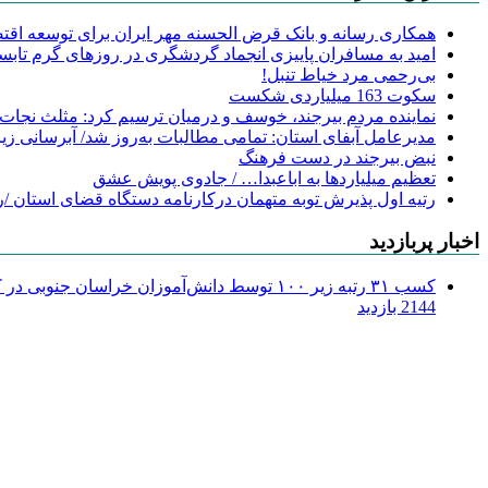
همکاری رسانه و بانک قرض الحسنه مهر ایران برای توسعه اقتصا
امید به مسافران پاییزی انجماد گردشگری در روزهای گرم تابس
‌بی‌رحمی مرد خیاط تنبل!
سکوت 163 میلیاردی شکست
نماینده مردم بیرجند، خوسف و درمیان ترسیم کرد: مثلث نجات
مدیرعامل آبفای استان: تمامی مطالبات به‌روز شد/ آبرسانی زیر
نبض بیرجند در دست فرهنگ
تعظیم میلیاردها به اباعبدا… / جادوی پویش عشق
رتیه اول پذیرش توبه متهمان درکارنامه دستگاه قضای استان /ر
اخبار پربازدید
کسب ۳۱ رتبه زیر ۱۰۰ توسط دانش‌آموزان خراسان جنوبی در کنکور ۱۴۰۴
2144 بازدید