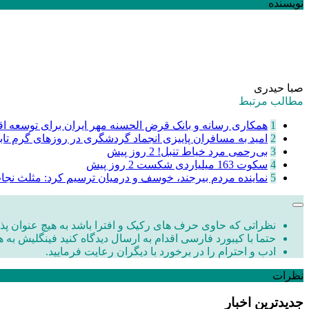
نویسنده
صبا حیدری
مطالب مرتبط
1
همکاری رسانه و بانک قرض الحسنه مهر ایران برای توسعه اقت
2
امید به مسافران پاییزی انجماد گردشگری در روزهای گرم تا
3
‌بی‌رحمی مرد خیاط تنبل!
2 روز پیش
4
سکوت 163 میلیاردی شکست
2 روز پیش
5
نماینده مردم بیرجند، خوسف و درمیان ترسیم کرد: مثلث نج
نظراتی که حاوی حرف های رکیک و افترا باشد به هیچ عنوان پذی
حتما با کیبورد فارسی اقدام به ارسال دیدگاه کنید فینگلیش به ه
ادب و احترام را در برخورد با دیگران رعایت فرمایید.
نظرات
جدیدترین اخبار