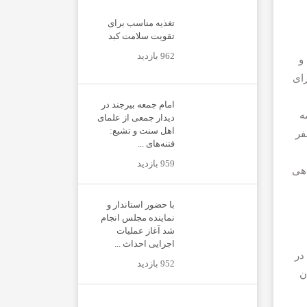
تغذیه مناسب برای
تقویت سلامت کبد
962 بازدید
و
ای
امام جمعه بیرجند در
ه
دیدار جمعی از علمای
اهل سنت و تشیع:
ی لوت سفر
فتنه‌های ...
959 بازدید
راهی
با حضور استاندار و
نماینده مجلس انجام
شد آغاز عملیات
اجرایی احداث ...
در
952 بازدید
ن