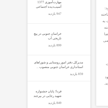
مهارت‌آموزی 1377
آسیب‌دیده اجتماعی
د:
947 بازدید
اخته
 به
ته
خراسان جنوبی در پیچ
ضا
تاریخی آب
می
899 بازدید
مدیرکل دفتر امور روستایی و شوراهای
ت
استانداری خراسان جنوبی منصوب ...
859 بازدید
د
د.
فردا؛ پایان جشنواره
شهید رجایی در بیرجند
849 بازدید