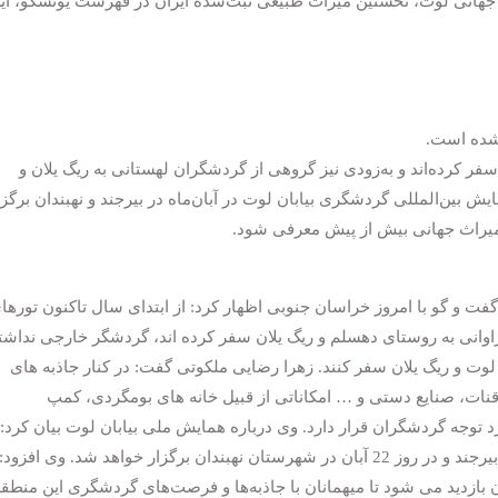
 جهانی لوت، نخستین میراث طبیعی ثبت‌شده ایران در فهرست یونسکو، ای
 شده است.
فر کرده‌اند و به‌زودی نیز گروهی از گردشگران لهستانی به ریگ یلان و
ش بین‌المللی گردشگری بیابان لوت در آبان‌ماه در بیرجند و نهبندان برگزا
میراث جهانی بیش از پیش معرفی شود.
گفت و گو با امروز خراسان جنوبی اظهار کرد: از ابتدای سال تاکنون تورها
راوانی به روستای دهسلم و ریگ یلان سفر کرده اند، گردشگر خارجی نداشت
ن لوت و ریگ یلان سفر کنند. زهرا رضایی ملکوتی گفت: در کنار جاذبه های
قنات، صنایع دستی و … امکاناتی از قبیل خانه های بومگردی، کمپ
رد توجه گردشگران قرار دارد. وی درباره همایش ملی بیابان لوت بیان کرد: 
رویداد بین‌المللی در روزهای 21آبان ماه در دانشگاه بیرجند و در روز 22 آبان در شهرستان نهبندان برگزار خواهد شد. وی افز
 بازدید می شود تا میهمانان با جاذبه‌ها و فرصت‌های گردشگری این منطق