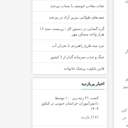
ن
نجات معادن خوسف با پساب بیرجند
صف‌های طولانی بنزین آزاد در بیرجند
گره گشایی در دستور کار / بن‌بست سند ۱۶
هزار واحد مسکن مهر
نبرد سه طرح راهبردی با بحران آب
ر
جنگ و جذب سرمایه گذار از 3 کشور
قاین پایلوت پزشک خانواده
ی
اخبار پربازدید
یم
کسب ۳۱ رتبه زیر ۱۰۰ توسط
دانش‌آموزان خراسان جنوبی در کنکور
۱۴۰۴
این
2145 بازدید
ود: در
ه