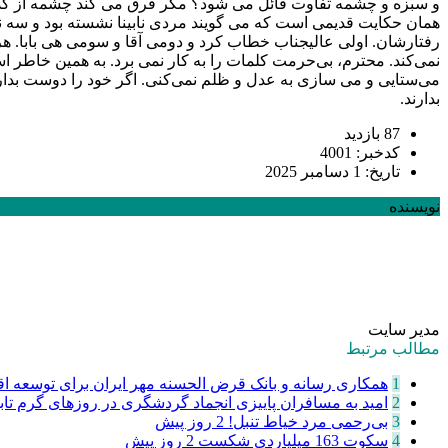
و سبزه و چشمه تفاوت قائل می شود؟ مگر فرق می کند چشمه از کدام
همان حکایت قدیمی است که می گویند مردی نابینا نشسته بود و سه نف
رفتارشان. اولی عالیجناب خطاب کرد و دومی آقا و سومی هی بابا.
نمی‌کند. محترم، بی‌حرمت کلمات را به کار نمی برد. به همین خاطر ا
می‌ستایی و می سازی به عدل و ظلم نمی‌کنی. اگر خود را دوست بداری
بدارند.
87 بازدید
کدخبر: 4001
تاریخ: 1 دسامبر 2025
نویسنده
مدیر سایت
مطالب مرتبط
1
همکاری رسانه و بانک قرض الحسنه مهر ایران برای توسعه اقت
2
امید به مسافران پاییزی انجماد گردشگری در روزهای گرم تا
3
‌بی‌رحمی مرد خیاط تنبل!
2 روز پیش
4
سکوت 163 میلیاردی شکست
2 روز پیش