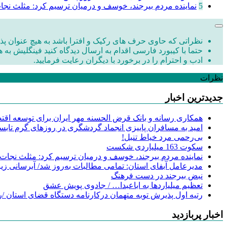
5
نماینده مردم بیرجند، خوسف و درمیان ترسیم کرد: مثلث نج
نظراتی که حاوی حرف های رکیک و افترا باشد به هیچ عنوان پذی
حتما با کیبورد فارسی اقدام به ارسال دیدگاه کنید فینگلیش به ه
ادب و احترام را در برخورد با دیگران رعایت فرمایید.
نظرات
جدیدترین اخبار
همکاری رسانه و بانک قرض الحسنه مهر ایران برای توسعه اقتصا
امید به مسافران پاییزی انجماد گردشگری در روزهای گرم تابس
‌بی‌رحمی مرد خیاط تنبل!
سکوت 163 میلیاردی شکست
نماینده مردم بیرجند، خوسف و درمیان ترسیم کرد: مثلث نجات
مدیرعامل آبفای استان: تمامی مطالبات به‌روز شد/ آبرسانی زیر
نبض بیرجند در دست فرهنگ
تعظیم میلیاردها به اباعبدا… / جادوی پویش عشق
رتیه اول پذیرش توبه متهمان درکارنامه دستگاه قضای استان /ر
اخبار پربازدید