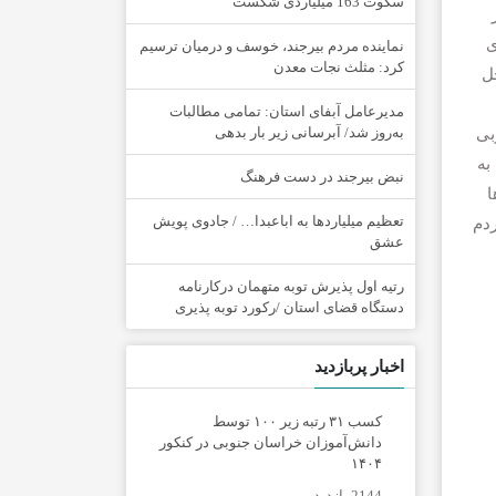
سکوت 163 میلیاردی شکست
ی
نماینده مردم بیرجند، خوسف و درمیان ترسیم
کرد: مثلث نجات معدن
 درس از محل
مدیرعامل آبفای استان: تمامی مطالبات
به‌روز شد/ آبرسانی زیر بار بدهی
بی
به
نبض بیرجند در دست فرهنگ
ا
تعظیم میلیاردها به اباعبدا… / جادوی پویش
دم
عشق
رتیه اول پذیرش توبه متهمان درکارنامه
دستگاه قضای استان /رکورد توبه پذیری
اخبار پربازدید
کسب ۳۱ رتبه زیر ۱۰۰ توسط
دانش‌آموزان خراسان جنوبی در کنکور
۱۴۰۴
2144 بازدید