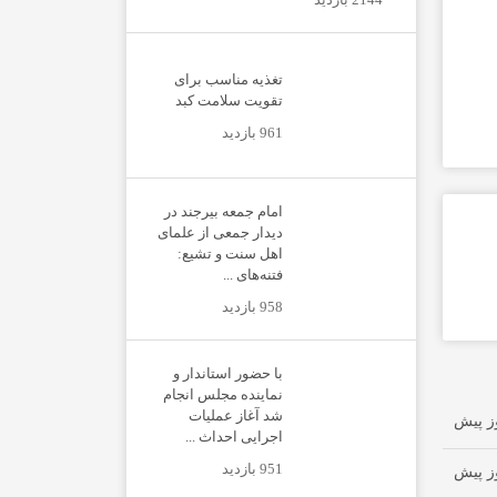
تغذیه مناسب برای
تقویت سلامت کبد
961 بازدید
امام جمعه بیرجند در
دیدار جمعی از علمای
اهل سنت و تشیع:
فتنه‌های ...
958 بازدید
با حضور استاندار و
نماینده مجلس انجام
شد آغاز عملیات
اجرایی احداث ...
951 بازدید