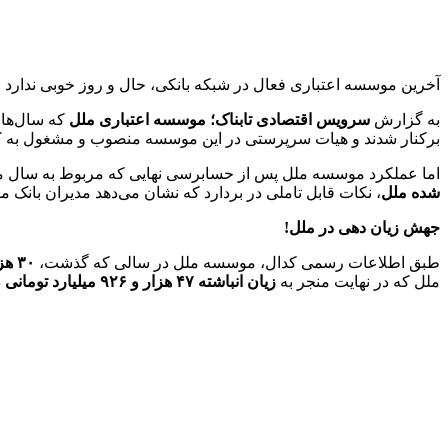
آخرین موسسه اعتباری فعال در شبکه بانکی، حال و روز خوبی ندارد و
به گزارش
سرویس اقتصادی تابناک؛
موسسه اعتباری ملل
که سال‌ها 
برکنار شدند و هیات سرپرستی در این موسسه منصوب و مشغول به ک
اما عملکرد موسسه ملل پس از حسابرسی نهایی که مربوط به سال مالی ۱۴۰۳ است، اخیرا در سامانه کدال در دسترس عموم قرار گرفته است. بررسی
شده ملل
، نکات قابل تاملی در بردارد که نشان می‌دهد مدیران بانک 
جهش زیان دهی در ملل!
طبق اطلاعات رسمی کدال، موسسه ملل در سالی که گذشت،
۳۰ هزار و ۲۴۷ میلیارد تومان زیان خالص داشته
ملل که در نهایت منجر به
زیان انباشته ۴۷ هزار و ۹۲۶ میلیارد تومانی
د