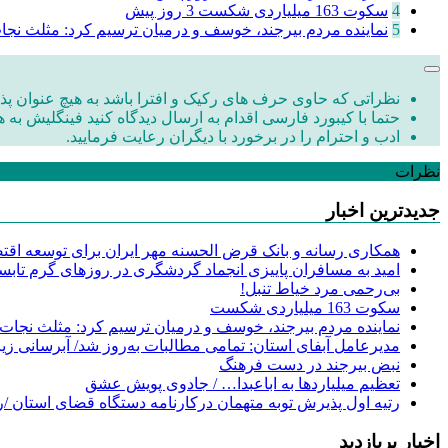
4
سکوت 163 میلیاردی شکست
3 روز پیش
5
نماینده مردم بیرجند، خوسف و درمیان ترسیم کرد: مثلث نج
نظراتی که حاوی حرف های رکیک و افترا باشد به هیچ عنوان پذی
حتما با کیبورد فارسی اقدام به ارسال دیدگاه کنید فینگلیش به ه
ادب و احترام را در برخورد با دیگران رعایت فرمایید.
نظرات
جدیدترین اخبار
همکاری رسانه و بانک قرض الحسنه مهر ایران برای توسعه اقتصا
امید به مسافران پاییزی انجماد گردشگری در روزهای گرم تابس
‌بی‌رحمی مرد خیاط تنبل!
سکوت 163 میلیاردی شکست
نماینده مردم بیرجند، خوسف و درمیان ترسیم کرد: مثلث نجات
مدیرعامل آبفای استان: تمامی مطالبات به‌روز شد/ آبرسانی زیر
نبض بیرجند در دست فرهنگ
تعظیم میلیاردها به اباعبدا… / جادوی پویش عشق
رتیه اول پذیرش توبه متهمان درکارنامه دستگاه قضای استان /ر
اخبار پربازدید