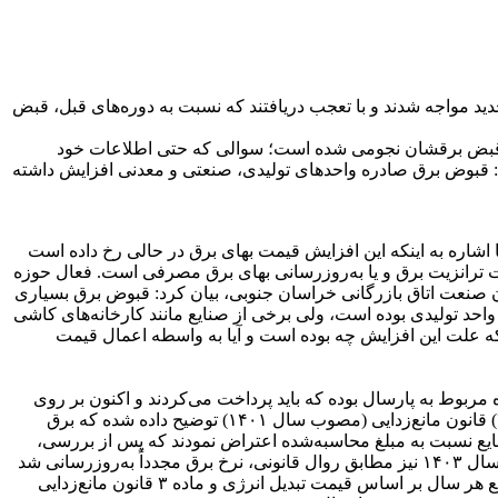
د مواجه شدند و با تعجب دریافتند که نسبت به دوره‌های قبل، قبض
ت قبض برقشان نجومی شده است؛ سوالی که حتی اطلاعات خود
د: قبوض برق صادره واحدهای تولیدی، صنعتی و معدنی افزایش داشته
ه مشابه در سال قبل حدود ۴ تا ۵ برابر افزایش داشته است. پروین با اشاره به اینکه این افزایش قیمت بهای برق در حالی رخ داده است
ت ترانزیت برق و یا به‌روزرسانی بهای برق مصرفی است. فعال حوزه
صنعت اتاق بازرگانی خراسان جنوبی، بیان کرد: قبوض برق بسیاری
 واحد تولیدی بوده است، ولی برخی از صنایع مانند کارخانه‌های کاشی
د که علت این افزایش چه بوده است و آیا به واسطه اعمال قیمت
بوط به پارسال بوده که باید پرداخت می‌کردند و اکنون بر روی
قبوض آنان اعمال شده است. وی با تشریح این موضوع گفت: در خصوص موضوع افزایش بهای برق صنایع، به استحضار می‌رساند در ماده (۳) قانون مانع‌زدایی (مصوب سال ۱۴۰۱) توضیح داده شده که برق
 قانون اعمال شد و برخی صنایع نسبت به مبلغ محاسبه‌شده اعتراض نمودند که پس از بررسی،
دیوان عدالت اداری رأی به صحت محاسبه و لزوم پرداخت مبالغ صادر نمود. معاون شرکت توزیع نیروی برق خراسان جنوبی تصریح کرد: در سال ۱۴۰۳ نیز مطابق روال قانونی، نرخ برق مجدداً به‌روزرسانی شد
و اعتراضاتی از سوی صنایع مطرح گردید. وی ادامه داد: دیوان عدالت اداری پس از بررسی اعلام نمود که از سال ۱۴۰۱ به بعد، نرخ برق صنایع هر سال بر اساس قیمت تبدیل انرژی و ماده ۳ قانون مانع‌زدایی