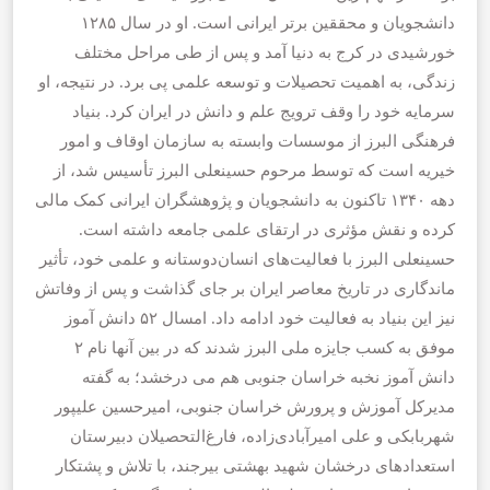
دانشجویان و محققین برتر ایرانی است. او در سال ۱۲۸۵
خورشیدی در کرج به دنیا آمد و پس از طی مراحل مختلف
زندگی، به اهمیت تحصیلات و توسعه علمی پی برد. در نتیجه، او
سرمایه خود را وقف ترویج علم و دانش در ایران کرد. بنیاد
فرهنگی البرز از موسسات وابسته به سازمان اوقاف و امور
خیریه است که توسط مرحوم حسینعلی البرز تأسیس شد، از
دهه ۱۳۴۰ تاکنون به دانشجویان و پژوهشگران ایرانی کمک مالی
کرده و نقش مؤثری در ارتقای علمی جامعه داشته است.
حسینعلی البرز با فعالیت‌های انسان‌دوستانه و علمی خود، تأثیر
ماندگاری در تاریخ معاصر ایران بر جای گذاشت و پس از وفاتش
نیز این بنیاد به فعالیت خود ادامه داد. امسال ۵۲ دانش آموز
موفق به کسب جایزه ملی البرز شدند که در بین آنها نام ۲
دانش آموز نخبه خراسان جنوبی هم می درخشد؛ به گفته
مدیرکل آموزش و پرورش خراسان جنوبی، امیرحسین علیپور
شهربابکی و علی امیرآبادی‌زاده، فارغ‌التحصیلان دبیرستان
استعدادهای درخشان شهید بهشتی بیرجند، با تلاش و پشتکار