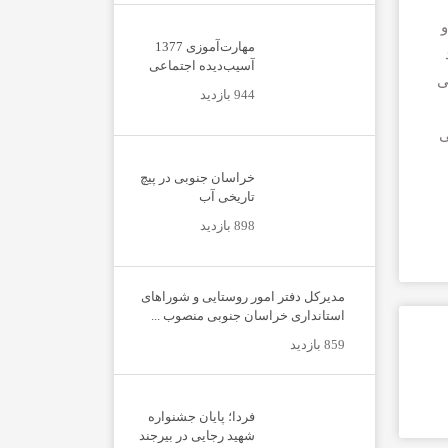
و
مهارت‌آموزی 1377
آسیب‌دیده اجتماعی
ی
944 بازدید
ی
خراسان جنوبی در پیچ
تاریخی آب
898 بازدید
مدیرکل دفتر امور روستایی و شوراهای
استانداری خراسان جنوبی منصوب ...
859 بازدید
فردا؛ پایان جشنواره
شهید رجایی در بیرجند