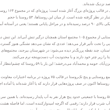
صد نزدیک شده‌اند.
عملیات آبرسانی پایدار به روستاهای خراسان جنوبی در قالب پروژه‌ای بزر
هدف قرار داده و برای آن هفت هزار میلیارد ریال اعتبار در نظر گرفته شده است. از میان این روستاها، ۵۳ روستا با حجم
سرمایه‌گذاری ۹۲۰ میلیارد ریال حالا به پیشرفت فیزیکی بالای ۹۰ درصد رسیده‌اند و در مراحل پایانی هستند؛ یعنی در آستانه آ
اما تصویری وسیع‌تر نیز باید دیده شود:۲۰ مجتمع روستایی از مجموع ۱۰۵ مجتمع استان همچنان درگیر تنش آبی‌اند. این تنش د
۶۰ روستای خراسان جنوبی را تحت تأثیر قرار می‌دهد؛ عددی که نشان می‌دهد تشنگی هنوز گسترده
استان، چند نقطه پررنگ‌تر دیده می‌شود: در شهرستان بیرجند، مجتمع‌های
در شهرستان قاینات نیز نام مجتمع‌های سده، کلی، بزن‌آباد، حومه و محمدآباد می‌درخشد؛ این بار با ۵۹ روستا که چشم‌ان
برای عبور از این وضعیت، تکمیل آبرسانی به ۲۵ مجتمع روستایی و پنج تک‌روستا در قالب ۷۵ پروژه در برنامه اعتبارات معاونت
وستاها اکنون در صف پروژه‌هایی قرار دارند که یا آغاز شده‌اند یا آماده اج
این روند، فقط وعده‌ امروز نیست؛ سال گذشته نیز ۵۸ روستا با جمعیتی حدود پنج هزار نفر به آب پایدار رسیده‌اند. با همین
شش آب شرب قرار دارند؛ رقمی که اگرچه امیدوارکننده است، اما فاصله هشت