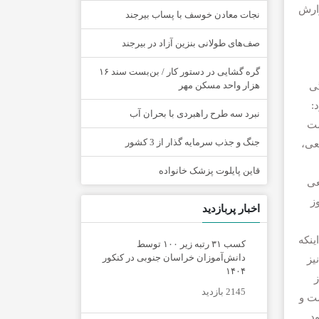
زارش
نجات معادن خوسف با پساب بیرجند
صف‌های طولانی بنزین آزاد در بیرجند
گره گشایی در دستور کار / بن‌بست سند ۱۶
هزار واحد مسکن مهر
گی
:
نبرد سه طرح راهبردی با بحران آب
ست
جنگ و جذب سرمایه گذار از 3 کشور
عی،
قاین پایلوت پزشک خانواده
عی
ز
اخبار پربازدید
ینکه
کسب ۳۱ رتبه زیر ۱۰۰ توسط
دانش‌آموزان خراسان جنوبی در کنکور
یز
۱۴۰۴
ز
2145 بازدید
ت و
د.