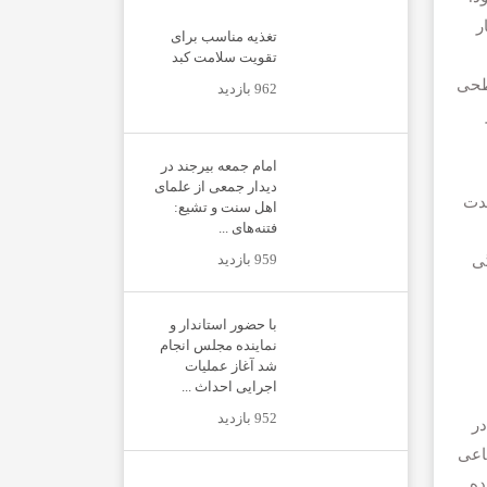
ر
تغذیه مناسب برای
تقویت سلامت کبد
سطحی
962 بازدید
امام جمعه بیرجند در
دیدار جمعی از علمای
حدت
اهل سنت و تشیع:
فتنه‌های ...
959 بازدید
ی
با حضور استاندار و
نماینده مجلس انجام
شد آغاز عملیات
اجرایی احداث ...
952 بازدید
در
اعی
انواده