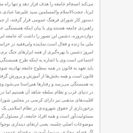
می‌کند انسجام جامعه را هدف قرار دهد و تنها راه مق
ایرنا، حجت‌الاسلام والمسلمین سید علیرضا عبادی
دستور کار شورای فرهنگ عمومی قرار گرفته، از جمل
راهبردی جامعه هستند.وی با بیان اینکه همبستگی عمو
دوازده‌روزه، دشمن این تصور را داشت که جامعه ای
ملی ما زنده و فعال است.نماینده ولی‌فقیه در خراسان
امروز دشمن با بهره‌گیری از همه ابزارهای جنگ نرم
اجتماعی است.وی با اشاره به اینکه طرح همبستگی ا
باید تعهد به قانون در همه سطوح جامعه نهادینه شو
قانون است و همه بخش‌ها از آموزش و پرورش گرفته 
به همبستگی می‌رسد و رفتارها هم‌راستا می‌شود.وی 
در دنیای غرب و نظام سلطه شاهد آن هستیم اما در 
اقلیت‌های مذهبی نیز دارای کرسی در مجلس شورای اس
برخورداری از حقوق شهروندی در نظام اسلامی یک مزی
مسئولیت‌آور است و همه افراد جامعه، از مسئول گرفته
موضوعات اصلی جلسه، یعنی ارتقای دینداری نوجوان
اگر فضای مجازی، سینما، آموزش و فضای عمومی جام