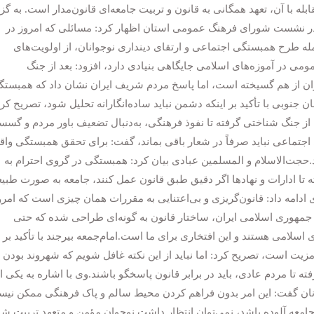
ابله با آن، تعهد همگانی به قانون و تربیت جامعه‌ای قانون‌مدار است. به گ
 در نشست شورای فرهنگ عمومی استان اظهار کرد: مسائلی که امروز در
ه طرح همبستگی اجتماعی و ارتقای دینداری نوجوانان، از اولویت‌های
می در آموزه‌های اسلامی جایگاهی بنیادی دارد، افزود: بعد از جنگ
ران از هم گسیخته است، اما پاسخ مردم شریف ایران نشان داد که همبست
 جنوبی با تأکید بر اینکه دشمن نباید ساده‌انگارانه تحلیل شود، تصریح کرد
، از جنگ شناختی گرفته تا نفوذ فرهنگی، به‌دنبال تضعیف باور مردم و گس
جتماعی نباید صرفاً در شعار باقی بماند، گفت: برای تحقق همبستگی واق
د.حجت‌الاسلام و المسلمین عبادی بیان کرد: همبستگی در گروی احترام به
تا ادارات و نهادها اگر دقیق طبق قانون عمل کنند، جامعه به صورت طبی
ادامه داد: قانون‌گریزی و بی‌اعتنایی به مقررات همان چیزی است که امرو
جمهوری اسلامی ایران، ساختار قانون به گونه‌ای طراحی شده که حتی
لامی هستند و این افتخاری برای ما است.امام‌جمعه بیرجند با تأکید بر ا
ت است، تصریح کرد: اما نباید از این نکته غافل شویم که شهروند بودن ن
 تا مردم عادی، باید در برابر قانون پاسخگو باشند.وی با اشاره به یکی ا
ان گفت: این امر بدون فراهم کردن محیط سالم و پاک فرهنگی ممکن نیس
عه آلوده باشد، نمی‌توان انتظار داشت نوجوان مؤمن و متعهد تربیت شو