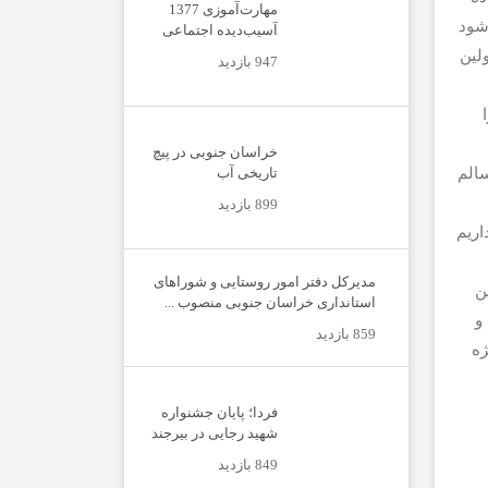
مهارت‌آموزی 1377
 شود
آسیب‌دیده اجتماعی
لین
947 بازدید
خراسان جنوبی در پیچ
تاریخی آب
سالم
899 بازدید
اریم
مدیرکل دفتر امور روستایی و شوراهای
ن
استانداری خراسان جنوبی منصوب ...
و
859 بازدید
ژه
فردا؛ پایان جشنواره
شهید رجایی در بیرجند
849 بازدید